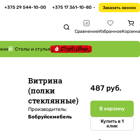
+375 29 544-10-00
+375 17 361-10-80
Заказать звонок
Сравнение
Избранное
Корзина
Супер Цены
ухни
Столы и стулья
Витрина
487 руб.
(полки
стеклянные)
В корзину
Производитель:
Бобруйскмебель
Купить в 1
клик