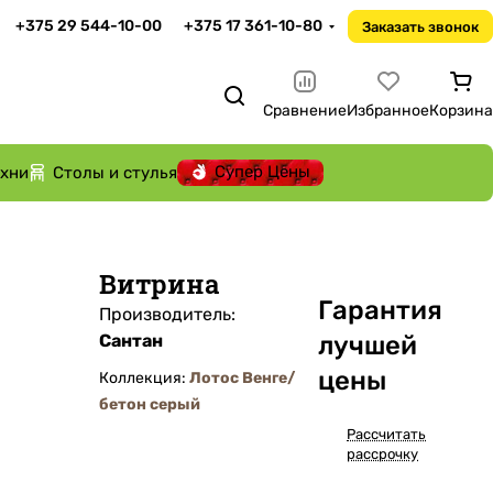
+375 29 544-10-00
+375 17 361-10-80
Заказать звонок
Сравнение
Избранное
Корзина
Супер Цены
ухни
Столы и стулья
Витрина
Га
р
антия
Производитель:
Сантан
лучшей
цены
Коллекция:
Лотос Венге/
бетон серый
Рассчитать
рассрочку