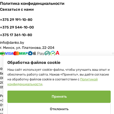
Политика конфиденциальности
Связаться с нами
+375 29 191-10-80
+375 29 544-10-00
+375 17 361-10-80
info@danko.by
г. Минск, ул. Платонова, 22-204
Обработка файлов cookie
© 2026 Данко Бай: качественная мебель с оперативной доставкой по
Наш сайт использует cookie-файлы, чтобы улучшить ваш опыт и
Беларуси
обеспечить работу сайта. Нажав «Принять», вы даёте согласие
ООО «Гранд Парк», юр.адрес: 220005, Минск, ул. Платонова, 22, пом.
на обработку файлов cookie в соответствии с
Политикой
204 В торговом реестре с 17 июля 2013 г. Регистрация №191081534,
конфиденциальности
.
05.11.2008, Мингорисполком.
Рассмотрение обращений потребителей, телефон +375 (17) 361-10-80,
Принять
+375 (29) 191-10-80, +375 (29) 544-10-00, e-mail: info@danko.by
Отдел торговли и услуг Администрации Первомайского района
Отклонить
г.Минска: тел. +375(17)215-14-65, Начальник отдела: Жакович Юлия