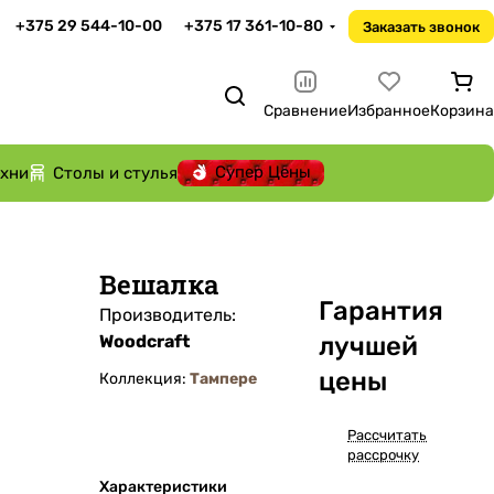
+375 29 544-10-00
+375 17 361-10-80
Заказать звонок
Сравнение
Избранное
Корзина
Супер Цены
ухни
Столы и стулья
Вешалка
Га
р
антия
Производитель:
Woodcraft
лучшей
цены
Коллекция:
Тампере
Рассчитать
рассрочку
Характеристики