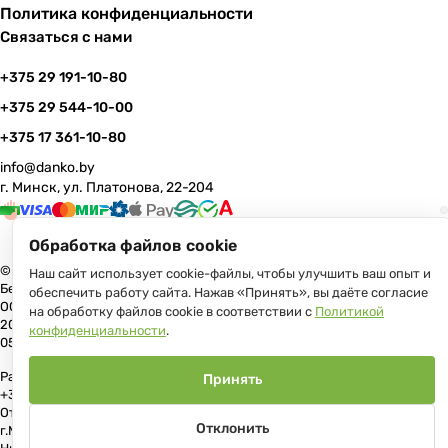
Политика конфиденциальности
Связаться с нами
+375 29 191-10-80
+375 29 544-10-00
+375 17 361-10-80
info@danko.by
г. Минск, ул. Платонова, 22-204
Обработка файлов cookie
© 2026 Данко Бай: качественная мебель с оперативной доставкой по
Наш сайт использует cookie-файлы, чтобы улучшить ваш опыт и
Беларуси
обеспечить работу сайта. Нажав «Принять», вы даёте согласие
ООО «Гранд Парк», юр.адрес: 220005, Минск, ул. Платонова, 22, пом.
на обработку файлов cookie в соответствии с
Политикой
204 В торговом реестре с 17 июля 2013 г. Регистрация №191081534,
конфиденциальности
.
05.11.2008, Мингорисполком.
Рассмотрение обращений потребителей, телефон +375 (17) 361-10-80,
Принять
+375 (29) 191-10-80, +375 (29) 544-10-00, e-mail: info@danko.by
Отдел торговли и услуг Администрации Первомайского района
Отклонить
г.Минска: тел. +375(17)215-14-65, Начальник отдела: Жакович Юлия