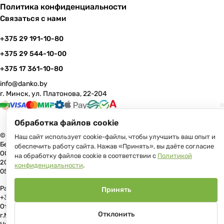
Политика конфиденциальности
Связаться с нами
+375 29 191-10-80
+375 29 544-10-00
+375 17 361-10-80
info@danko.by
г. Минск, ул. Платонова, 22-204
Обработка файлов cookie
© 2026 Данко Бай: качественная мебель с оперативной доставкой по
Наш сайт использует cookie-файлы, чтобы улучшить ваш опыт и
Беларуси
обеспечить работу сайта. Нажав «Принять», вы даёте согласие
ООО «Гранд Парк», юр.адрес: 220005, Минск, ул. Платонова, 22, пом.
на обработку файлов cookie в соответствии с
Политикой
204 В торговом реестре с 17 июля 2013 г. Регистрация №191081534,
конфиденциальности
.
05.11.2008, Мингорисполком.
Рассмотрение обращений потребителей, телефон +375 (17) 361-10-80,
Принять
+375 (29) 191-10-80, +375 (29) 544-10-00, e-mail: info@danko.by
Отдел торговли и услуг Администрации Первомайского района
Отклонить
г.Минска: тел. +375(17)215-14-65, Начальник отдела: Жакович Юлия