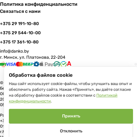
Политика конфиденциальности
Связаться с нами
+375 29 191-10-80
+375 29 544-10-00
+375 17 361-10-80
info@danko.by
г. Минск, ул. Платонова, 22-204
Обработка файлов cookie
© 2026 Данко Бай: качественная мебель с оперативной доставкой по
Наш сайт использует cookie-файлы, чтобы улучшить ваш опыт и
Беларуси
обеспечить работу сайта. Нажав «Принять», вы даёте согласие
ООО «Гранд Парк», юр.адрес: 220005, Минск, ул. Платонова, 22, пом.
на обработку файлов cookie в соответствии с
Политикой
204 В торговом реестре с 17 июля 2013 г. Регистрация №191081534,
конфиденциальности
.
05.11.2008, Мингорисполком.
Рассмотрение обращений потребителей, телефон +375 (17) 361-10-80,
Принять
+375 (29) 191-10-80, +375 (29) 544-10-00, e-mail: info@danko.by
Отдел торговли и услуг Администрации Первомайского района
Отклонить
г.Минска: тел. +375(17)215-14-65, Начальник отдела: Жакович Юлия