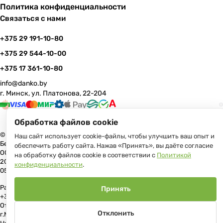
Политика конфиденциальности
Связаться с нами
+375 29 191-10-80
+375 29 544-10-00
+375 17 361-10-80
info@danko.by
г. Минск, ул. Платонова, 22-204
Обработка файлов cookie
© 2026 Данко Бай: качественная мебель с оперативной доставкой по
Наш сайт использует cookie-файлы, чтобы улучшить ваш опыт и
Беларуси
обеспечить работу сайта. Нажав «Принять», вы даёте согласие
ООО «Гранд Парк», юр.адрес: 220005, Минск, ул. Платонова, 22, пом.
на обработку файлов cookie в соответствии с
Политикой
204 В торговом реестре с 17 июля 2013 г. Регистрация №191081534,
конфиденциальности
.
05.11.2008, Мингорисполком.
Рассмотрение обращений потребителей, телефон +375 (17) 361-10-80,
Принять
+375 (29) 191-10-80, +375 (29) 544-10-00, e-mail: info@danko.by
Отдел торговли и услуг Администрации Первомайского района
Отклонить
г.Минска: тел. +375(17)215-14-65, Начальник отдела: Жакович Юлия