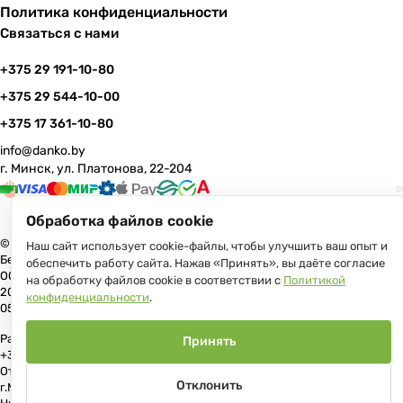
Политика конфиденциальности
Связаться с нами
+375 29 191-10-80
+375 29 544-10-00
+375 17 361-10-80
info@danko.by
г. Минск, ул. Платонова, 22-204
Обработка файлов cookie
© 2026 Данко Бай: качественная мебель с оперативной доставкой по
Наш сайт использует cookie-файлы, чтобы улучшить ваш опыт и
Беларуси
обеспечить работу сайта. Нажав «Принять», вы даёте согласие
ООО «Гранд Парк», юр.адрес: 220005, Минск, ул. Платонова, 22, пом.
на обработку файлов cookie в соответствии с
Политикой
204 В торговом реестре с 17 июля 2013 г. Регистрация №191081534,
конфиденциальности
.
05.11.2008, Мингорисполком.
Рассмотрение обращений потребителей, телефон +375 (17) 361-10-80,
Принять
+375 (29) 191-10-80, +375 (29) 544-10-00, e-mail: info@danko.by
Отдел торговли и услуг Администрации Первомайского района
Отклонить
г.Минска: тел. +375(17)215-14-65, Начальник отдела: Жакович Юлия