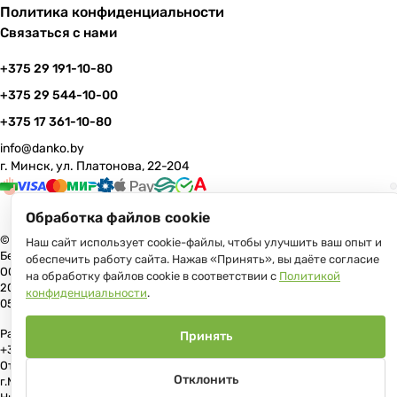
Политика конфиденциальности
Связаться с нами
+375 29 191-10-80
+375 29 544-10-00
+375 17 361-10-80
info@danko.by
г. Минск, ул. Платонова, 22-204
Обработка файлов cookie
© 2026 Данко Бай: качественная мебель с оперативной доставкой по
Наш сайт использует cookie-файлы, чтобы улучшить ваш опыт и
Беларуси
обеспечить работу сайта. Нажав «Принять», вы даёте согласие
ООО «Гранд Парк», юр.адрес: 220005, Минск, ул. Платонова, 22, пом.
на обработку файлов cookie в соответствии с
Политикой
204 В торговом реестре с 17 июля 2013 г. Регистрация №191081534,
конфиденциальности
.
05.11.2008, Мингорисполком.
Рассмотрение обращений потребителей, телефон +375 (17) 361-10-80,
Принять
+375 (29) 191-10-80, +375 (29) 544-10-00, e-mail: info@danko.by
Отдел торговли и услуг Администрации Первомайского района
Отклонить
г.Минска: тел. +375(17)215-14-65, Начальник отдела: Жакович Юлия