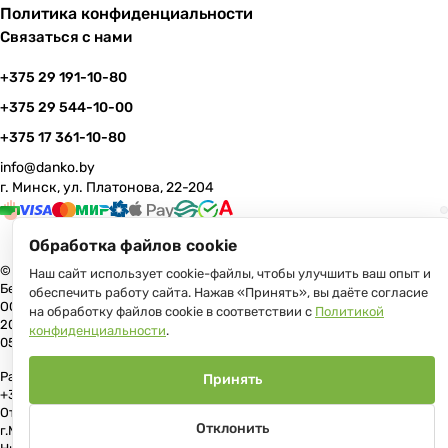
Политика конфиденциальности
Связаться с нами
+375 29 191-10-80
+375 29 544-10-00
+375 17 361-10-80
info@danko.by
г. Минск, ул. Платонова, 22-204
Обработка файлов cookie
© 2026 Данко Бай: качественная мебель с оперативной доставкой по
Наш сайт использует cookie-файлы, чтобы улучшить ваш опыт и
Беларуси
обеспечить работу сайта. Нажав «Принять», вы даёте согласие
ООО «Гранд Парк», юр.адрес: 220005, Минск, ул. Платонова, 22, пом.
на обработку файлов cookie в соответствии с
Политикой
204 В торговом реестре с 17 июля 2013 г. Регистрация №191081534,
конфиденциальности
.
05.11.2008, Мингорисполком.
Рассмотрение обращений потребителей, телефон +375 (17) 361-10-80,
Принять
+375 (29) 191-10-80, +375 (29) 544-10-00, e-mail: info@danko.by
Отдел торговли и услуг Администрации Первомайского района
Отклонить
г.Минска: тел. +375(17)215-14-65, Начальник отдела: Жакович Юлия