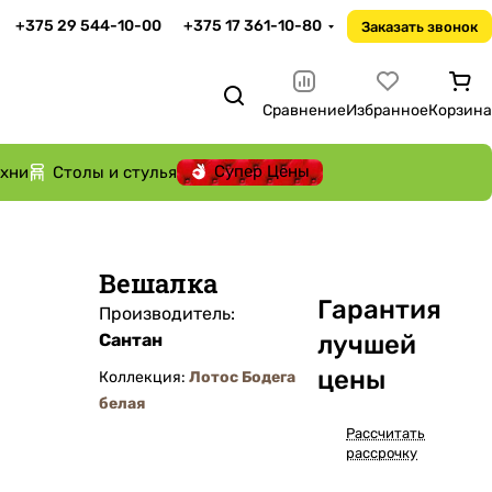
+375 29 544-10-00
+375 17 361-10-80
Заказать звонок
Сравнение
Избранное
Корзина
Супер Цены
ухни
Столы и стулья
Вешалка
Га
р
антия
Производитель:
Сантан
лучшей
цены
Коллекция:
Лотос Бодега
белая
Рассчитать
рассрочку