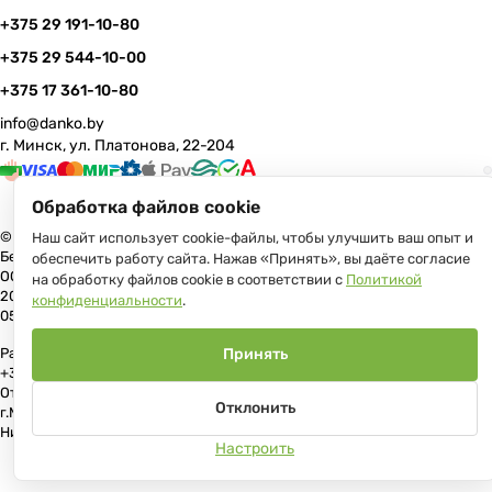
+375 29 191-10-80
+375 29 544-10-00
+375 17 361-10-80
info@danko.by
г. Минск, ул. Платонова, 22-204
Обработка файлов cookie
© 2026 Данко Бай: качественная мебель с оперативной доставкой по
Наш сайт использует cookie-файлы, чтобы улучшить ваш опыт и
Беларуси
обеспечить работу сайта. Нажав «Принять», вы даёте согласие
ООО «Гранд Парк», юр.адрес: 220005, Минск, ул. Платонова, 22, пом.
на обработку файлов cookie в соответствии с
Политикой
204 В торговом реестре с 17 июля 2013 г. Регистрация №191081534,
конфиденциальности
.
05.11.2008, Мингорисполком.
Рассмотрение обращений потребителей, телефон +375 (17) 361-10-80,
Принять
+375 (29) 191-10-80, +375 (29) 544-10-00, e-mail: info@danko.by
Отдел торговли и услуг Администрации Первомайского района
Отклонить
г.Минска: тел. +375(17)215-14-65, Начальник отдела: Жакович Юлия
Николаевна
Настроить