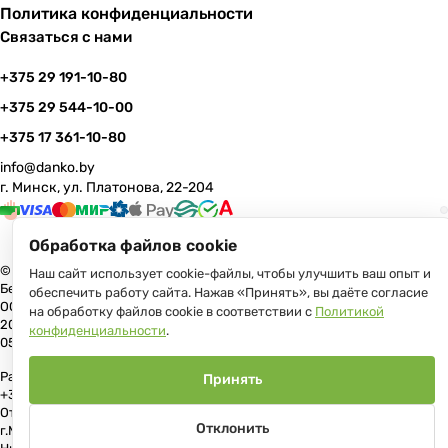
Политика конфиденциальности
Связаться с нами
+375 29 191-10-80
+375 29 544-10-00
+375 17 361-10-80
info@danko.by
г. Минск, ул. Платонова, 22-204
Обработка файлов cookie
© 2026 Данко Бай: качественная мебель с оперативной доставкой по
Наш сайт использует cookie-файлы, чтобы улучшить ваш опыт и
Беларуси
обеспечить работу сайта. Нажав «Принять», вы даёте согласие
ООО «Гранд Парк», юр.адрес: 220005, Минск, ул. Платонова, 22, пом.
на обработку файлов cookie в соответствии с
Политикой
204 В торговом реестре с 17 июля 2013 г. Регистрация №191081534,
конфиденциальности
.
05.11.2008, Мингорисполком.
Рассмотрение обращений потребителей, телефон +375 (17) 361-10-80,
Принять
+375 (29) 191-10-80, +375 (29) 544-10-00, e-mail: info@danko.by
Отдел торговли и услуг Администрации Первомайского района
Отклонить
г.Минска: тел. +375(17)215-14-65, Начальник отдела: Жакович Юлия