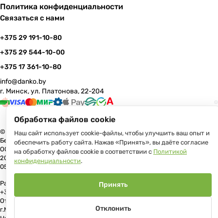
Политика конфиденциальности
Связаться с нами
+375 29 191-10-80
+375 29 544-10-00
+375 17 361-10-80
info@danko.by
г. Минск, ул. Платонова, 22-204
Обработка файлов cookie
© 2026 Данко Бай: качественная мебель с оперативной доставкой по
Наш сайт использует cookie-файлы, чтобы улучшить ваш опыт и
Беларуси
обеспечить работу сайта. Нажав «Принять», вы даёте согласие
ООО «Гранд Парк», юр.адрес: 220005, Минск, ул. Платонова, 22, пом.
на обработку файлов cookie в соответствии с
Политикой
204 В торговом реестре с 17 июля 2013 г. Регистрация №191081534,
конфиденциальности
.
05.11.2008, Мингорисполком.
Рассмотрение обращений потребителей, телефон +375 (17) 361-10-80,
Принять
+375 (29) 191-10-80, +375 (29) 544-10-00, e-mail: info@danko.by
Отдел торговли и услуг Администрации Первомайского района
Отклонить
г.Минска: тел. +375(17)215-14-65, Начальник отдела: Жакович Юлия