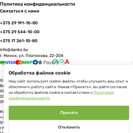
Политика конфиденциальности
Связаться с нами
+375 29 191-10-80
+375 29 544-10-00
+375 17 361-10-80
info@danko.by
г. Минск, ул. Платонова, 22-204
Обработка файлов cookie
© 2026 Данко Бай: качественная мебель с оперативной доставкой по
Наш сайт использует cookie-файлы, чтобы улучшить ваш опыт и
Беларуси
обеспечить работу сайта. Нажав «Принять», вы даёте согласие
ООО «Гранд Парк», юр.адрес: 220005, Минск, ул. Платонова, 22, пом.
на обработку файлов cookie в соответствии с
Политикой
204 В торговом реестре с 17 июля 2013 г. Регистрация №191081534,
конфиденциальности
.
05.11.2008, Мингорисполком.
Рассмотрение обращений потребителей, телефон +375 (17) 361-10-80,
Принять
+375 (29) 191-10-80, +375 (29) 544-10-00, e-mail: info@danko.by
Отдел торговли и услуг Администрации Первомайского района
Отклонить
г.Минска: тел. +375(17)215-14-65, Начальник отдела: Жакович Юлия