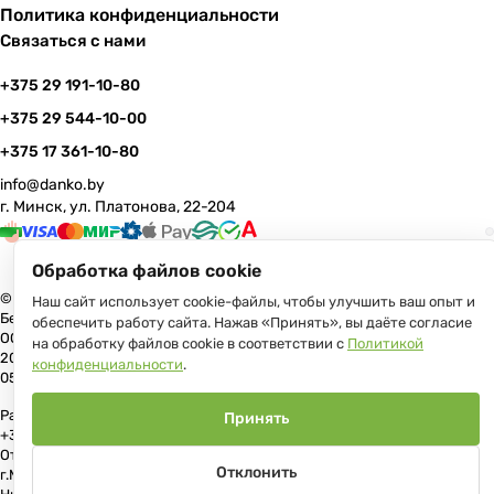
Политика конфиденциальности
Связаться с нами
+375 29 191-10-80
+375 29 544-10-00
+375 17 361-10-80
info@danko.by
г. Минск, ул. Платонова, 22-204
Обработка файлов cookie
© 2026 Данко Бай: качественная мебель с оперативной доставкой по
Наш сайт использует cookie-файлы, чтобы улучшить ваш опыт и
Беларуси
обеспечить работу сайта. Нажав «Принять», вы даёте согласие
ООО «Гранд Парк», юр.адрес: 220005, Минск, ул. Платонова, 22, пом.
на обработку файлов cookie в соответствии с
Политикой
204 В торговом реестре с 17 июля 2013 г. Регистрация №191081534,
конфиденциальности
.
05.11.2008, Мингорисполком.
Рассмотрение обращений потребителей, телефон +375 (17) 361-10-80,
Принять
+375 (29) 191-10-80, +375 (29) 544-10-00, e-mail: info@danko.by
Отдел торговли и услуг Администрации Первомайского района
Отклонить
г.Минска: тел. +375(17)215-14-65, Начальник отдела: Жакович Юлия