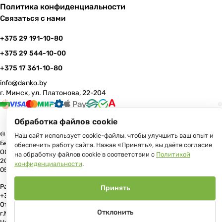
Политика конфиденциальности
Связаться с нами
+375 29 191-10-80
+375 29 544-10-00
+375 17 361-10-80
info@danko.by
г. Минск, ул. Платонова, 22-204
Обработка файлов cookie
© 2026 Данко Бай: качественная мебель с оперативной доставкой по
Наш сайт использует cookie-файлы, чтобы улучшить ваш опыт и
Беларуси
обеспечить работу сайта. Нажав «Принять», вы даёте согласие
ООО «Гранд Парк», юр.адрес: 220005, Минск, ул. Платонова, 22, пом.
на обработку файлов cookie в соответствии с
Политикой
204 В торговом реестре с 17 июля 2013 г. Регистрация №191081534,
конфиденциальности
.
05.11.2008, Мингорисполком.
Рассмотрение обращений потребителей, телефон +375 (17) 361-10-80,
Принять
+375 (29) 191-10-80, +375 (29) 544-10-00, e-mail: info@danko.by
Отдел торговли и услуг Администрации Первомайского района
Отклонить
г.Минска: тел. +375(17)215-14-65, Начальник отдела: Жакович Юлия