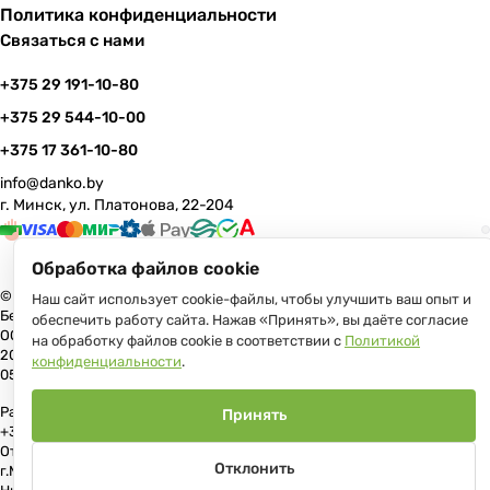
Политика конфиденциальности
Связаться с нами
+375 29 191-10-80
+375 29 544-10-00
+375 17 361-10-80
info@danko.by
г. Минск, ул. Платонова, 22-204
Обработка файлов cookie
© 2026 Данко Бай: качественная мебель с оперативной доставкой по
Наш сайт использует cookie-файлы, чтобы улучшить ваш опыт и
Беларуси
обеспечить работу сайта. Нажав «Принять», вы даёте согласие
ООО «Гранд Парк», юр.адрес: 220005, Минск, ул. Платонова, 22, пом.
на обработку файлов cookie в соответствии с
Политикой
204 В торговом реестре с 17 июля 2013 г. Регистрация №191081534,
конфиденциальности
.
05.11.2008, Мингорисполком.
Рассмотрение обращений потребителей, телефон +375 (17) 361-10-80,
Принять
+375 (29) 191-10-80, +375 (29) 544-10-00, e-mail: info@danko.by
Отдел торговли и услуг Администрации Первомайского района
Отклонить
г.Минска: тел. +375(17)215-14-65, Начальник отдела: Жакович Юлия