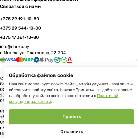
Связаться с нами
+375 29 191-10-80
+375 29 544-10-00
+375 17 361-10-80
info@danko.by
г. Минск, ул. Платонова, 22-204
Обработка файлов cookie
© 2026 Данко Бай: качественная мебель с оперативной доставкой по
Беларуси
Наш сайт использует cookie-файлы, чтобы улучшить ваш опыт и
ООО «Гранд Парк», юр.адрес: 220005, Минск, ул. Платонова, 22, пом.
обеспечить работу сайта. Нажав «Принять», вы даёте согласие
204 В торговом реестре с 17 июля 2013 г. Регистрация №191081534,
на обработку файлов cookie в соответствии с
Политикой
05.11.2008, Мингорисполком.
конфиденциальности
.
Рассмотрение обращений потребителей, телефон +375 (17) 361-10-80,
Принять
+375 (29) 191-10-80, +375 (29) 544-10-00, e-mail: info@danko.by
Отдел торговли и услуг Администрации Первомайского района
г.Минска: тел. +375(17)215-14-65, Начальник отдела: Жакович Юлия
Отклонить
Николаевна