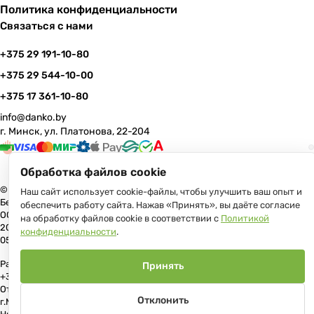
Политика конфиденциальности
Связаться с нами
+375 29 191-10-80
+375 29 544-10-00
+375 17 361-10-80
info@danko.by
г. Минск, ул. Платонова, 22-204
Обработка файлов cookie
© 2026 Данко Бай: качественная мебель с оперативной доставкой по
Наш сайт использует cookie-файлы, чтобы улучшить ваш опыт и
Беларуси
обеспечить работу сайта. Нажав «Принять», вы даёте согласие
ООО «Гранд Парк», юр.адрес: 220005, Минск, ул. Платонова, 22, пом.
на обработку файлов cookie в соответствии с
Политикой
204 В торговом реестре с 17 июля 2013 г. Регистрация №191081534,
конфиденциальности
.
05.11.2008, Мингорисполком.
Рассмотрение обращений потребителей, телефон +375 (17) 361-10-80,
Принять
+375 (29) 191-10-80, +375 (29) 544-10-00, e-mail: info@danko.by
Отдел торговли и услуг Администрации Первомайского района
Отклонить
г.Минска: тел. +375(17)215-14-65, Начальник отдела: Жакович Юлия