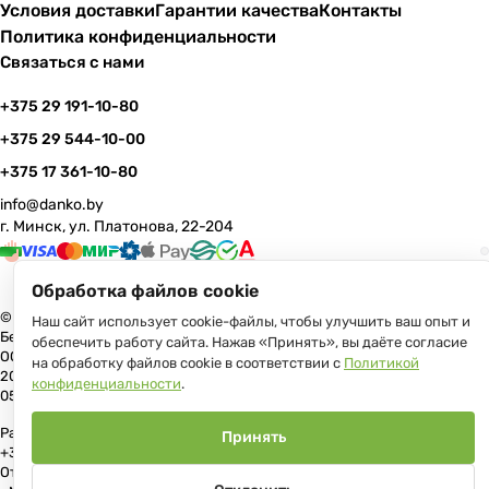
Условия доставки
Гарантии качества
Контакты
Политика конфиденциальности
Связаться с нами
+375 29 191-10-80
+375 29 544-10-00
+375 17 361-10-80
info@danko.by
г. Минск, ул. Платонова, 22-204
Обработка файлов cookie
© 2026 Данко Бай: качественная мебель с оперативной доставкой по
Наш сайт использует cookie-файлы, чтобы улучшить ваш опыт и
Беларуси
обеспечить работу сайта. Нажав «Принять», вы даёте согласие
ООО «Гранд Парк», юр.адрес: 220005, Минск, ул. Платонова, 22, пом.
на обработку файлов cookie в соответствии с
Политикой
204 В торговом реестре с 17 июля 2013 г. Регистрация №191081534,
конфиденциальности
.
05.11.2008, Мингорисполком.
Рассмотрение обращений потребителей, телефон +375 (17) 361-10-80,
Принять
+375 (29) 191-10-80, +375 (29) 544-10-00, e-mail: info@danko.by
Отдел торговли и услуг Администрации Первомайского района