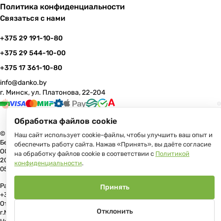
Политика конфиденциальности
Связаться с нами
+375 29 191-10-80
+375 29 544-10-00
+375 17 361-10-80
info@danko.by
г. Минск, ул. Платонова, 22-204
Обработка файлов cookie
© 2026 Данко Бай: качественная мебель с оперативной доставкой по
Наш сайт использует cookie-файлы, чтобы улучшить ваш опыт и
Беларуси
обеспечить работу сайта. Нажав «Принять», вы даёте согласие
ООО «Гранд Парк», юр.адрес: 220005, Минск, ул. Платонова, 22, пом.
на обработку файлов cookie в соответствии с
Политикой
204 В торговом реестре с 17 июля 2013 г. Регистрация №191081534,
конфиденциальности
.
05.11.2008, Мингорисполком.
Рассмотрение обращений потребителей, телефон +375 (17) 361-10-80,
Принять
+375 (29) 191-10-80, +375 (29) 544-10-00, e-mail: info@danko.by
Отдел торговли и услуг Администрации Первомайского района
Отклонить
г.Минска: тел. +375(17)215-14-65, Начальник отдела: Жакович Юлия