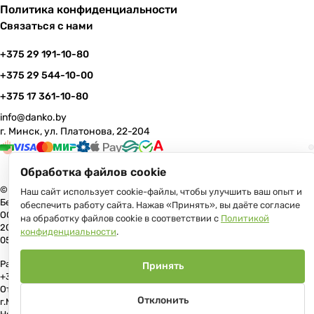
Политика конфиденциальности
Связаться с нами
+375 29 191-10-80
+375 29 544-10-00
+375 17 361-10-80
info@danko.by
г. Минск, ул. Платонова, 22-204
Обработка файлов cookie
© 2026 Данко Бай: качественная мебель с оперативной доставкой по
Наш сайт использует cookie-файлы, чтобы улучшить ваш опыт и
Беларуси
обеспечить работу сайта. Нажав «Принять», вы даёте согласие
ООО «Гранд Парк», юр.адрес: 220005, Минск, ул. Платонова, 22, пом.
на обработку файлов cookie в соответствии с
Политикой
204 В торговом реестре с 17 июля 2013 г. Регистрация №191081534,
конфиденциальности
.
05.11.2008, Мингорисполком.
Рассмотрение обращений потребителей, телефон +375 (17) 361-10-80,
Принять
+375 (29) 191-10-80, +375 (29) 544-10-00, e-mail: info@danko.by
Отдел торговли и услуг Администрации Первомайского района
Отклонить
г.Минска: тел. +375(17)215-14-65, Начальник отдела: Жакович Юлия