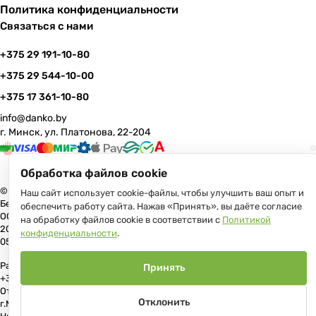
Политика конфиденциальности
Связаться с нами
+375 29 191-10-80
+375 29 544-10-00
+375 17 361-10-80
info@danko.by
г. Минск, ул. Платонова, 22-204
Обработка файлов cookie
© 2026 Данко Бай: качественная мебель с оперативной доставкой по
Наш сайт использует cookie-файлы, чтобы улучшить ваш опыт и
Беларуси
обеспечить работу сайта. Нажав «Принять», вы даёте согласие
ООО «Гранд Парк», юр.адрес: 220005, Минск, ул. Платонова, 22, пом.
на обработку файлов cookie в соответствии с
Политикой
204 В торговом реестре с 17 июля 2013 г. Регистрация №191081534,
конфиденциальности
.
05.11.2008, Мингорисполком.
Рассмотрение обращений потребителей, телефон +375 (17) 361-10-80,
Принять
+375 (29) 191-10-80, +375 (29) 544-10-00, e-mail: info@danko.by
Отдел торговли и услуг Администрации Первомайского района
Отклонить
г.Минска: тел. +375(17)215-14-65, Начальник отдела: Жакович Юлия