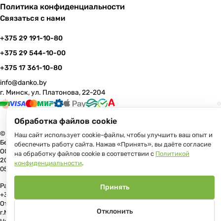
Политика конфиденциальности
Связаться с нами
+375 29 191-10-80
+375 29 544-10-00
+375 17 361-10-80
info@danko.by
г. Минск, ул. Платонова, 22-204
Обработка файлов cookie
© 2026 Данко Бай: качественная мебель с оперативной доставкой по
Наш сайт использует cookie-файлы, чтобы улучшить ваш опыт и
Беларуси
обеспечить работу сайта. Нажав «Принять», вы даёте согласие
ООО «Гранд Парк», юр.адрес: 220005, Минск, ул. Платонова, 22, пом.
на обработку файлов cookie в соответствии с
Политикой
204 В торговом реестре с 17 июля 2013 г. Регистрация №191081534,
конфиденциальности
.
05.11.2008, Мингорисполком.
Рассмотрение обращений потребителей, телефон +375 (17) 361-10-80,
Принять
+375 (29) 191-10-80, +375 (29) 544-10-00, e-mail: info@danko.by
Отдел торговли и услуг Администрации Первомайского района
Отклонить
г.Минска: тел. +375(17)215-14-65, Начальник отдела: Жакович Юлия