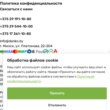
Политика конфиденциальности
Связаться с нами
+375 29 191-10-80
+375 29 544-10-00
+375 17 361-10-80
info@danko.by
г. Минск, ул. Платонова, 22-204
Обработка файлов cookie
© 2026 Данко Бай: качественная мебель с оперативной доставкой по
Наш сайт использует cookie-файлы, чтобы улучшить ваш опыт и
Беларуси
обеспечить работу сайта. Нажав «Принять», вы даёте согласие
ООО «Гранд Парк», юр.адрес: 220005, Минск, ул. Платонова, 22, пом.
на обработку файлов cookie в соответствии с
Политикой
204 В торговом реестре с 17 июля 2013 г. Регистрация №191081534,
конфиденциальности
.
05.11.2008, Мингорисполком.
Рассмотрение обращений потребителей, телефон +375 (17) 361-10-80,
Принять
+375 (29) 191-10-80, +375 (29) 544-10-00, e-mail: info@danko.by
Отдел торговли и услуг Администрации Первомайского района
Отклонить
г.Минска: тел. +375(17)215-14-65, Начальник отдела: Жакович Юлия