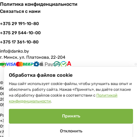
Политика конфиденциальности
Связаться с нами
+375 29 191-10-80
+375 29 544-10-00
+375 17 361-10-80
info@danko.by
г. Минск, ул. Платонова, 22-204
Обработка файлов cookie
© 2026 Данко Бай: качественная мебель с оперативной доставкой по
Наш сайт использует cookie-файлы, чтобы улучшить ваш опыт и
Беларуси
обеспечить работу сайта. Нажав «Принять», вы даёте согласие
ООО «Гранд Парк», юр.адрес: 220005, Минск, ул. Платонова, 22, пом.
на обработку файлов cookie в соответствии с
Политикой
204 В торговом реестре с 17 июля 2013 г. Регистрация №191081534,
конфиденциальности
.
05.11.2008, Мингорисполком.
Рассмотрение обращений потребителей, телефон +375 (17) 361-10-80,
Принять
+375 (29) 191-10-80, +375 (29) 544-10-00, e-mail: info@danko.by
Отдел торговли и услуг Администрации Первомайского района
Отклонить
г.Минска: тел. +375(17)215-14-65, Начальник отдела: Жакович Юлия