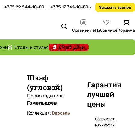
+375 29 544-10-00
+375 17 361-10-80
Заказать звонок
Сравнение
Избранное
Корзина
Супер Цены
ухни
Столы и стулья
Шкаф
Га
р
антия
(угловой)
лучшей
Производитель:
Гомельдрев
цены
Коллекция:
Версаль
Рассчитать
рассрочку