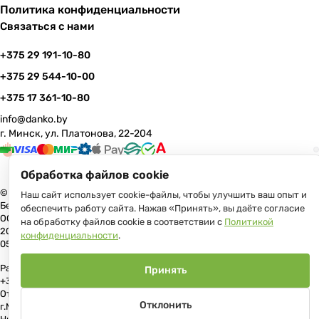
Политика конфиденциальности
Связаться с нами
+375 29 191-10-80
+375 29 544-10-00
+375 17 361-10-80
info@danko.by
г. Минск, ул. Платонова, 22-204
Обработка файлов cookie
© 2026 Данко Бай: качественная мебель с оперативной доставкой по
Наш сайт использует cookie-файлы, чтобы улучшить ваш опыт и
Беларуси
обеспечить работу сайта. Нажав «Принять», вы даёте согласие
ООО «Гранд Парк», юр.адрес: 220005, Минск, ул. Платонова, 22, пом.
на обработку файлов cookie в соответствии с
Политикой
204 В торговом реестре с 17 июля 2013 г. Регистрация №191081534,
конфиденциальности
.
05.11.2008, Мингорисполком.
Рассмотрение обращений потребителей, телефон +375 (17) 361-10-80,
Принять
+375 (29) 191-10-80, +375 (29) 544-10-00, e-mail: info@danko.by
Отдел торговли и услуг Администрации Первомайского района
Отклонить
г.Минска: тел. +375(17)215-14-65, Начальник отдела: Жакович Юлия