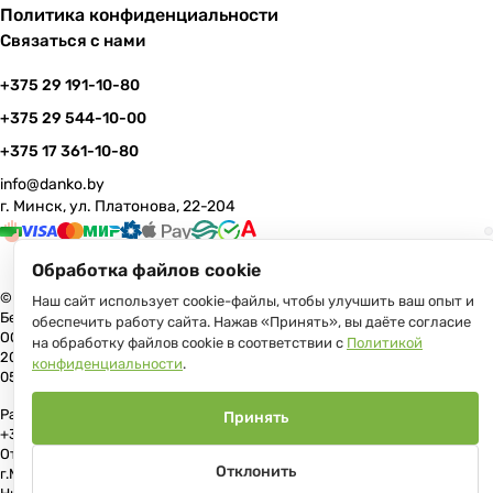
Политика конфиденциальности
Связаться с нами
+375 29 191-10-80
+375 29 544-10-00
+375 17 361-10-80
info@danko.by
г. Минск, ул. Платонова, 22-204
Обработка файлов cookie
© 2026 Данко Бай: качественная мебель с оперативной доставкой по
Наш сайт использует cookie-файлы, чтобы улучшить ваш опыт и
Беларуси
обеспечить работу сайта. Нажав «Принять», вы даёте согласие
ООО «Гранд Парк», юр.адрес: 220005, Минск, ул. Платонова, 22, пом.
на обработку файлов cookie в соответствии с
Политикой
204 В торговом реестре с 17 июля 2013 г. Регистрация №191081534,
конфиденциальности
.
05.11.2008, Мингорисполком.
Рассмотрение обращений потребителей, телефон +375 (17) 361-10-80,
Принять
+375 (29) 191-10-80, +375 (29) 544-10-00, e-mail: info@danko.by
Отдел торговли и услуг Администрации Первомайского района
Отклонить
г.Минска: тел. +375(17)215-14-65, Начальник отдела: Жакович Юлия