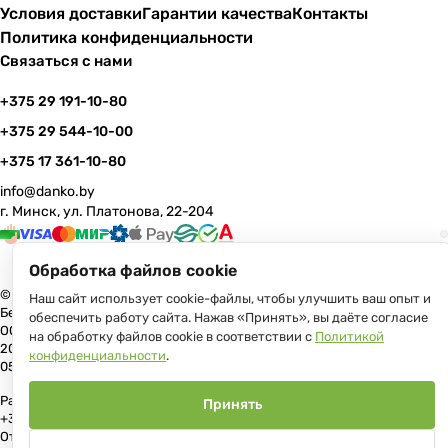
Условия доставки
Гарантии качества
Контакты
Политика конфиденциальности
Связаться с нами
+375 29 191-10-80
+375 29 544-10-00
+375 17 361-10-80
info@danko.by
г. Минск, ул. Платонова, 22-204
Обработка файлов cookie
© 2026 Данко Бай: качественная мебель с оперативной доставкой по
Наш сайт использует cookie-файлы, чтобы улучшить ваш опыт и
Беларуси
обеспечить работу сайта. Нажав «Принять», вы даёте согласие
ООО «Гранд Парк», юр.адрес: 220005, Минск, ул. Платонова, 22, пом.
на обработку файлов cookie в соответствии с
Политикой
204 В торговом реестре с 17 июля 2013 г. Регистрация №191081534,
конфиденциальности
.
05.11.2008, Мингорисполком.
Рассмотрение обращений потребителей, телефон +375 (17) 361-10-80,
Принять
+375 (29) 191-10-80, +375 (29) 544-10-00, e-mail: info@danko.by
Отдел торговли и услуг Администрации Первомайского района