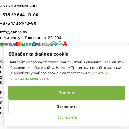
+375 29 191-10-80
+375 29 544-10-00
+375 17 361-10-80
info@danko.by
г. Минск, ул. Платонова, 22-204
Обработка файлов cookie
© 2026 Данко Бай: качественная мебель с оперативной доставкой по
Наш сайт использует cookie-файлы, чтобы улучшить ваш опыт и
Беларуси
обеспечить работу сайта. Нажав «Принять», вы даёте согласие
ООО «Гранд Парк», юр.адрес: 220005, Минск, ул. Платонова, 22, пом.
на обработку файлов cookie в соответствии с
Политикой
204 В торговом реестре с 17 июля 2013 г. Регистрация №191081534,
конфиденциальности
.
05.11.2008, Мингорисполком.
Рассмотрение обращений потребителей, телефон +375 (17) 361-10-80,
Принять
+375 (29) 191-10-80, +375 (29) 544-10-00, e-mail: info@danko.by
Отдел торговли и услуг Администрации Первомайского района
Отклонить
г.Минска: тел. +375(17)215-14-65, Начальник отдела: Жакович Юлия
Николаевна
Настроить