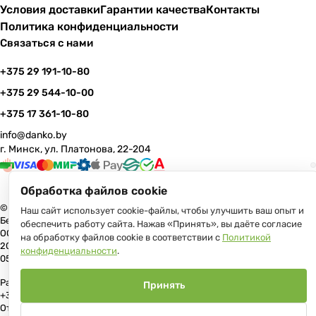
Условия доставки
Гарантии качества
Контакты
Политика конфиденциальности
Связаться с нами
+375 29 191-10-80
+375 29 544-10-00
+375 17 361-10-80
info@danko.by
г. Минск, ул. Платонова, 22-204
Обработка файлов cookie
© 2026 Данко Бай: качественная мебель с оперативной доставкой по
Наш сайт использует cookie-файлы, чтобы улучшить ваш опыт и
Беларуси
обеспечить работу сайта. Нажав «Принять», вы даёте согласие
ООО «Гранд Парк», юр.адрес: 220005, Минск, ул. Платонова, 22, пом.
на обработку файлов cookie в соответствии с
Политикой
204 В торговом реестре с 17 июля 2013 г. Регистрация №191081534,
конфиденциальности
.
05.11.2008, Мингорисполком.
Рассмотрение обращений потребителей, телефон +375 (17) 361-10-80,
Принять
+375 (29) 191-10-80, +375 (29) 544-10-00, e-mail: info@danko.by
Отдел торговли и услуг Администрации Первомайского района