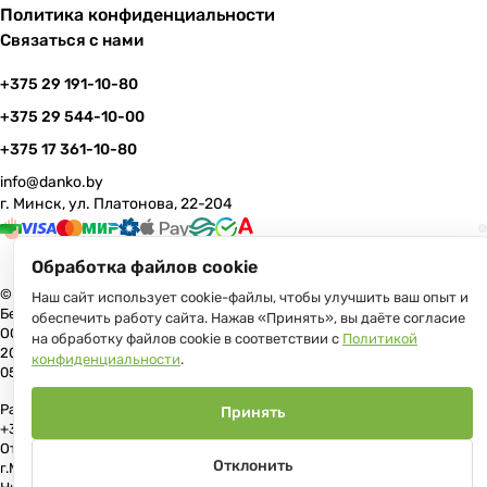
Политика конфиденциальности
Связаться с нами
+375 29 191-10-80
+375 29 544-10-00
+375 17 361-10-80
info@danko.by
г. Минск, ул. Платонова, 22-204
Обработка файлов cookie
© 2026 Данко Бай: качественная мебель с оперативной доставкой по
Наш сайт использует cookie-файлы, чтобы улучшить ваш опыт и
Беларуси
обеспечить работу сайта. Нажав «Принять», вы даёте согласие
ООО «Гранд Парк», юр.адрес: 220005, Минск, ул. Платонова, 22, пом.
на обработку файлов cookie в соответствии с
Политикой
204 В торговом реестре с 17 июля 2013 г. Регистрация №191081534,
конфиденциальности
.
05.11.2008, Мингорисполком.
Рассмотрение обращений потребителей, телефон +375 (17) 361-10-80,
Принять
+375 (29) 191-10-80, +375 (29) 544-10-00, e-mail: info@danko.by
Отдел торговли и услуг Администрации Первомайского района
Отклонить
г.Минска: тел. +375(17)215-14-65, Начальник отдела: Жакович Юлия