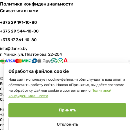
Политика конфиденциальности
Связаться с нами
+375 29 191-10-80
+375 29 544-10-00
+375 17 361-10-80
info@danko.by
г. Минск, ул. Платонова, 22-204
Обработка файлов cookie
© 2026 Данко Бай: качественная мебель с оперативной доставкой по
Наш сайт использует cookie-файлы, чтобы улучшить ваш опыт и
Беларуси
обеспечить работу сайта. Нажав «Принять», вы даёте согласие
ООО «Гранд Парк», юр.адрес: 220005, Минск, ул. Платонова, 22, пом.
на обработку файлов cookie в соответствии с
Политикой
204 В торговом реестре с 17 июля 2013 г. Регистрация №191081534,
конфиденциальности
.
05.11.2008, Мингорисполком.
Рассмотрение обращений потребителей, телефон +375 (17) 361-10-80,
Принять
+375 (29) 191-10-80, +375 (29) 544-10-00, e-mail: info@danko.by
Отдел торговли и услуг Администрации Первомайского района
Отклонить
г.Минска: тел. +375(17)215-14-65, Начальник отдела: Жакович Юлия