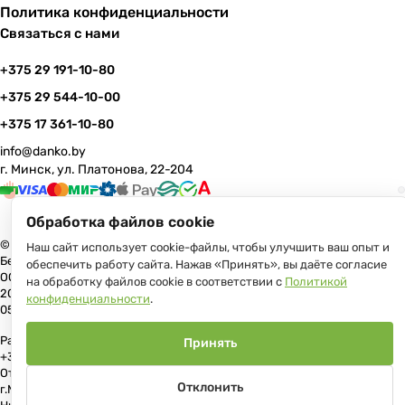
Политика конфиденциальности
Связаться с нами
+375 29 191-10-80
+375 29 544-10-00
+375 17 361-10-80
info@danko.by
г. Минск, ул. Платонова, 22-204
Обработка файлов cookie
© 2026 Данко Бай: качественная мебель с оперативной доставкой по
Наш сайт использует cookie-файлы, чтобы улучшить ваш опыт и
Беларуси
обеспечить работу сайта. Нажав «Принять», вы даёте согласие
ООО «Гранд Парк», юр.адрес: 220005, Минск, ул. Платонова, 22, пом.
на обработку файлов cookie в соответствии с
Политикой
204 В торговом реестре с 17 июля 2013 г. Регистрация №191081534,
конфиденциальности
.
05.11.2008, Мингорисполком.
Рассмотрение обращений потребителей, телефон +375 (17) 361-10-80,
Принять
+375 (29) 191-10-80, +375 (29) 544-10-00, e-mail: info@danko.by
Отдел торговли и услуг Администрации Первомайского района
Отклонить
г.Минска: тел. +375(17)215-14-65, Начальник отдела: Жакович Юлия