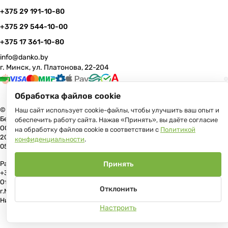
+375 29 191-10-80
+375 29 544-10-00
+375 17 361-10-80
info@danko.by
г. Минск, ул. Платонова, 22-204
Обработка файлов cookie
© 2026 Данко Бай: качественная мебель с оперативной доставкой по
Наш сайт использует cookie-файлы, чтобы улучшить ваш опыт и
Беларуси
обеспечить работу сайта. Нажав «Принять», вы даёте согласие
ООО «Гранд Парк», юр.адрес: 220005, Минск, ул. Платонова, 22, пом.
на обработку файлов cookie в соответствии с
Политикой
204 В торговом реестре с 17 июля 2013 г. Регистрация №191081534,
конфиденциальности
.
05.11.2008, Мингорисполком.
Рассмотрение обращений потребителей, телефон +375 (17) 361-10-80,
Принять
+375 (29) 191-10-80, +375 (29) 544-10-00, e-mail: info@danko.by
Отдел торговли и услуг Администрации Первомайского района
Отклонить
г.Минска: тел. +375(17)215-14-65, Начальник отдела: Жакович Юлия
Николаевна
Настроить