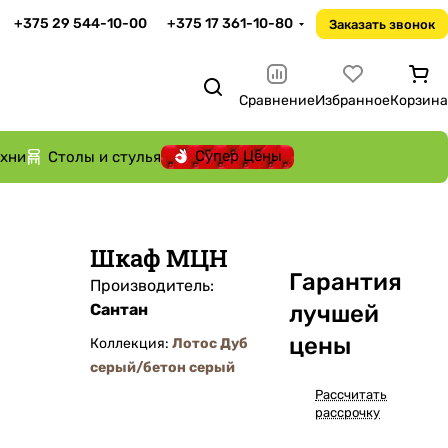
+375 29 544-10-00
+375 17 361-10-80
Заказать звонок
Сравнение
Избранное
Корзина
Супер Цены
ухни
Столы и стулья
Шкаф МЦН
Га
р
антия
Производитель:
Сантан
лучшей
цены
Коллекция:
Лотос Дуб
серый/бетон серый
Рассчитать
рассрочку