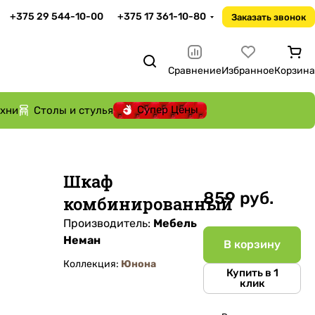
+375 29 544-10-00
+375 17 361-10-80
Заказать звонок
Сравнение
Избранное
Корзина
Супер Цены
ухни
Столы и стулья
Шкаф
859 руб.
комбинированный
Производитель:
Мебель
Неман
В корзину
Коллекция:
Юнона
Купить в 1
клик