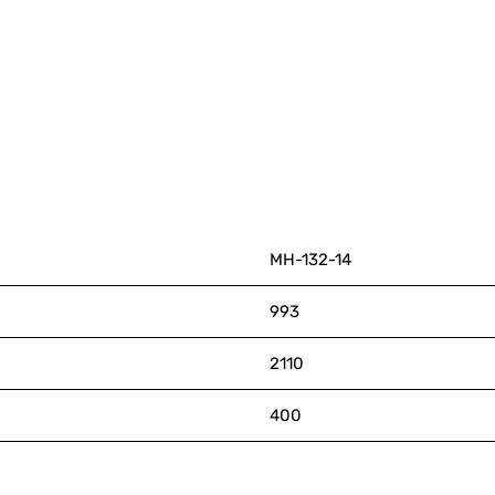
МН-132-14
993
2110
400