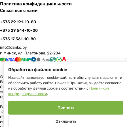
Политика конфиденциальности
Связаться с нами
+375 29 191-10-80
+375 29 544-10-00
+375 17 361-10-80
info@danko.by
г. Минск, ул. Платонова, 22-204
Обработка файлов cookie
© 2026 Данко Бай: качественная мебель с оперативной доставкой по
Наш сайт использует cookie-файлы, чтобы улучшить ваш опыт и
Беларуси
обеспечить работу сайта. Нажав «Принять», вы даёте согласие
ООО «Гранд Парк», юр.адрес: 220005, Минск, ул. Платонова, 22, пом.
на обработку файлов cookie в соответствии с
Политикой
204 В торговом реестре с 17 июля 2013 г. Регистрация №191081534,
конфиденциальности
.
05.11.2008, Мингорисполком.
Рассмотрение обращений потребителей, телефон +375 (17) 361-10-80,
Принять
+375 (29) 191-10-80, +375 (29) 544-10-00, e-mail: info@danko.by
Отдел торговли и услуг Администрации Первомайского района
Отклонить
г.Минска: тел. +375(17)215-14-65, Начальник отдела: Жакович Юлия