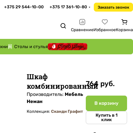
+375 29 544-10-00
+375 17 361-10-80
Заказать звонок
Сравнение
Избранное
Корзина
Супер Цены
ухни
Столы и стулья
Шкаф
764 руб.
комбинированный
Производитель:
Мебель
Неман
В корзину
Коллекция:
Сканди Графит
Купить в 1
клик