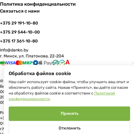
Политика конфиденциальности
Связаться с нами
+375 29 191-10-80
+375 29 544-10-00
+375 17 361-10-80
info@danko.by
г. Минск, ул. Платонова, 22-204
Обработка файлов cookie
© 2026 Данко Бай: качественная мебель с оперативной доставкой по
Наш сайт использует cookie-файлы, чтобы улучшить ваш опыт и
Беларуси
обеспечить работу сайта. Нажав «Принять», вы даёте согласие
ООО «Гранд Парк», юр.адрес: 220005, Минск, ул. Платонова, 22, пом.
на обработку файлов cookie в соответствии с
Политикой
204 В торговом реестре с 17 июля 2013 г. Регистрация №191081534,
конфиденциальности
.
05.11.2008, Мингорисполком.
Рассмотрение обращений потребителей, телефон +375 (17) 361-10-80,
Принять
+375 (29) 191-10-80, +375 (29) 544-10-00, e-mail: info@danko.by
Отдел торговли и услуг Администрации Первомайского района
Отклонить
г.Минска: тел. +375(17)215-14-65, Начальник отдела: Жакович Юлия