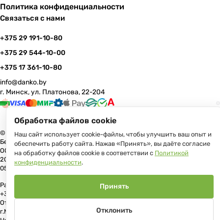
Политика конфиденциальности
Связаться с нами
+375 29 191-10-80
+375 29 544-10-00
+375 17 361-10-80
info@danko.by
г. Минск, ул. Платонова, 22-204
Обработка файлов cookie
© 2026 Данко Бай: качественная мебель с оперативной доставкой по
Наш сайт использует cookie-файлы, чтобы улучшить ваш опыт и
Беларуси
обеспечить работу сайта. Нажав «Принять», вы даёте согласие
ООО «Гранд Парк», юр.адрес: 220005, Минск, ул. Платонова, 22, пом.
на обработку файлов cookie в соответствии с
Политикой
204 В торговом реестре с 17 июля 2013 г. Регистрация №191081534,
конфиденциальности
.
05.11.2008, Мингорисполком.
Рассмотрение обращений потребителей, телефон +375 (17) 361-10-80,
Принять
+375 (29) 191-10-80, +375 (29) 544-10-00, e-mail: info@danko.by
Отдел торговли и услуг Администрации Первомайского района
Отклонить
г.Минска: тел. +375(17)215-14-65, Начальник отдела: Жакович Юлия