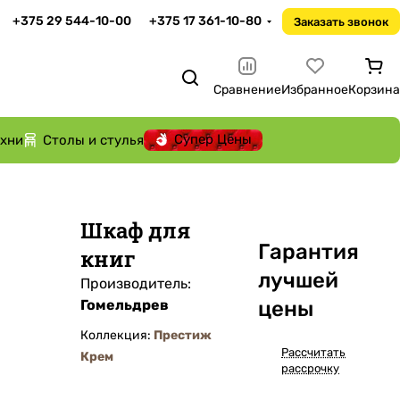
+375 29 544-10-00
+375 17 361-10-80
Заказать звонок
Сравнение
Избранное
Корзина
Супер Цены
ухни
Столы и стулья
Шкаф для
Га
р
антия
книг
лучшей
Производитель:
Гомельдрев
цены
Коллекция:
Престиж
Рассчитать
Крем
рассрочку