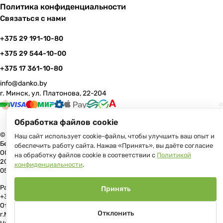
Политика конфиденциальности
Связаться с нами
+375 29 191-10-80
+375 29 544-10-00
+375 17 361-10-80
info@danko.by
г. Минск, ул. Платонова, 22-204
Обработка файлов cookie
© 2026 Данко Бай: качественная мебель с оперативной доставкой по
Наш сайт использует cookie-файлы, чтобы улучшить ваш опыт и
Беларуси
обеспечить работу сайта. Нажав «Принять», вы даёте согласие
ООО «Гранд Парк», юр.адрес: 220005, Минск, ул. Платонова, 22, пом.
на обработку файлов cookie в соответствии с
Политикой
204 В торговом реестре с 17 июля 2013 г. Регистрация №191081534,
конфиденциальности
.
05.11.2008, Мингорисполком.
Рассмотрение обращений потребителей, телефон +375 (17) 361-10-80,
Принять
+375 (29) 191-10-80, +375 (29) 544-10-00, e-mail: info@danko.by
Отдел торговли и услуг Администрации Первомайского района
Отклонить
г.Минска: тел. +375(17)215-14-65, Начальник отдела: Жакович Юлия