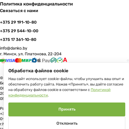
Политика конфиденциальности
Связаться с нами
+375 29 191-10-80
+375 29 544-10-00
+375 17 361-10-80
info@danko.by
г. Минск, ул. Платонова, 22-204
Обработка файлов cookie
© 2026 Данко Бай: качественная мебель с оперативной доставкой по
Наш сайт использует cookie-файлы, чтобы улучшить ваш опыт и
Беларуси
обеспечить работу сайта. Нажав «Принять», вы даёте согласие
ООО «Гранд Парк», юр.адрес: 220005, Минск, ул. Платонова, 22, пом.
на обработку файлов cookie в соответствии с
Политикой
204 В торговом реестре с 17 июля 2013 г. Регистрация №191081534,
конфиденциальности
.
05.11.2008, Мингорисполком.
Рассмотрение обращений потребителей, телефон +375 (17) 361-10-80,
Принять
+375 (29) 191-10-80, +375 (29) 544-10-00, e-mail: info@danko.by
Отдел торговли и услуг Администрации Первомайского района
Отклонить
г.Минска: тел. +375(17)215-14-65, Начальник отдела: Жакович Юлия