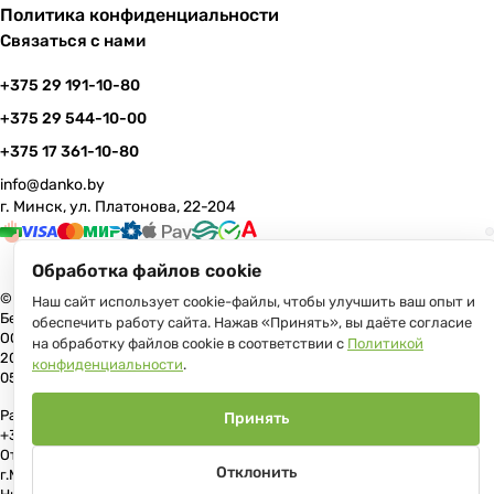
Политика конфиденциальности
Связаться с нами
+375 29 191-10-80
+375 29 544-10-00
+375 17 361-10-80
info@danko.by
г. Минск, ул. Платонова, 22-204
Обработка файлов cookie
© 2026 Данко Бай: качественная мебель с оперативной доставкой по
Наш сайт использует cookie-файлы, чтобы улучшить ваш опыт и
Беларуси
обеспечить работу сайта. Нажав «Принять», вы даёте согласие
ООО «Гранд Парк», юр.адрес: 220005, Минск, ул. Платонова, 22, пом.
на обработку файлов cookie в соответствии с
Политикой
204 В торговом реестре с 17 июля 2013 г. Регистрация №191081534,
конфиденциальности
.
05.11.2008, Мингорисполком.
Рассмотрение обращений потребителей, телефон +375 (17) 361-10-80,
Принять
+375 (29) 191-10-80, +375 (29) 544-10-00, e-mail: info@danko.by
Отдел торговли и услуг Администрации Первомайского района
Отклонить
г.Минска: тел. +375(17)215-14-65, Начальник отдела: Жакович Юлия