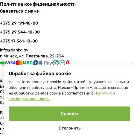
Политика конфиденциальности
Связаться с нами
+375 29 191-10-80
+375 29 544-10-00
+375 17 361-10-80
info@danko.by
г. Минск, ул. Платонова, 22-204
Обработка файлов cookie
© 2026 Данко Бай: качественная мебель с оперативной доставкой по
Наш сайт использует cookie-файлы, чтобы улучшить ваш опыт и
Беларуси
обеспечить работу сайта. Нажав «Принять», вы даёте согласие
ООО «Гранд Парк», юр.адрес: 220005, Минск, ул. Платонова, 22, пом.
на обработку файлов cookie в соответствии с
Политикой
204 В торговом реестре с 17 июля 2013 г. Регистрация №191081534,
конфиденциальности
.
05.11.2008, Мингорисполком.
Рассмотрение обращений потребителей, телефон +375 (17) 361-10-80,
Принять
+375 (29) 191-10-80, +375 (29) 544-10-00, e-mail: info@danko.by
Отдел торговли и услуг Администрации Первомайского района
Отклонить
г.Минска: тел. +375(17)215-14-65, Начальник отдела: Жакович Юлия