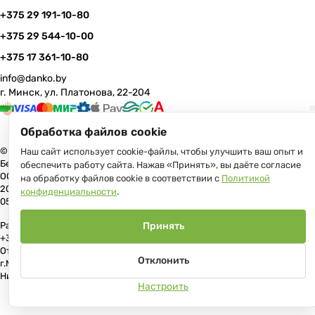
+375 29 191-10-80
+375 29 544-10-00
+375 17 361-10-80
info@danko.by
г. Минск, ул. Платонова, 22-204
Обработка файлов cookie
© 2026 Данко Бай: качественная мебель с оперативной доставкой по
Наш сайт использует cookie-файлы, чтобы улучшить ваш опыт и
Беларуси
обеспечить работу сайта. Нажав «Принять», вы даёте согласие
ООО «Гранд Парк», юр.адрес: 220005, Минск, ул. Платонова, 22, пом.
на обработку файлов cookie в соответствии с
Политикой
204 В торговом реестре с 17 июля 2013 г. Регистрация №191081534,
конфиденциальности
.
05.11.2008, Мингорисполком.
Рассмотрение обращений потребителей, телефон +375 (17) 361-10-80,
Принять
+375 (29) 191-10-80, +375 (29) 544-10-00, e-mail: info@danko.by
Отдел торговли и услуг Администрации Первомайского района
Отклонить
г.Минска: тел. +375(17)215-14-65, Начальник отдела: Жакович Юлия
Николаевна
Настроить